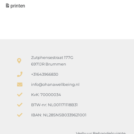
printen
Zutphensestraat 177G
6971JR Brummen
+31643966830
info@ohanawellbeing.nl
KvK: 70000034
BTW-nr: NL001171118B31
IBAN: NL28SNSB0339621001
Verhuur Behandelruimte