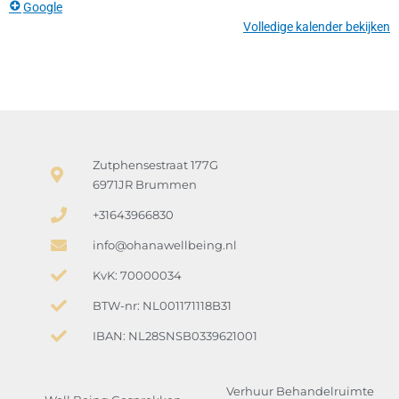
Google
Volledige kalender bekijken
Zutphensestraat 177G
6971JR Brummen
+31643966830
info@ohanawellbeing.nl
KvK: 70000034
BTW-nr: NL001171118B31
IBAN: NL28SNSB0339621001
Verhuur Behandelruimte