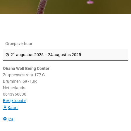
Ohana
Groepsverhuur
Well
Being
21 augustus 2025
–
24 augustus 2025
Center
Ohana Well Being Center
Zutphensestraat 177 G
Brummen
,
6971JR
Netherlands
0643966830
Bekijk locatie
Kaart
iCal