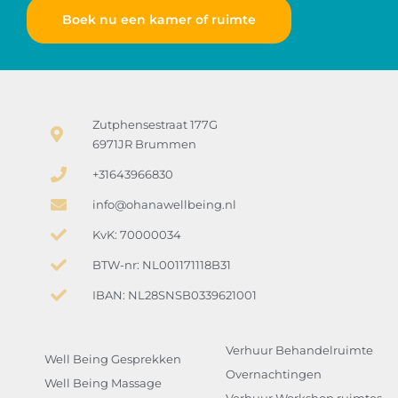
Boek nu een kamer of ruimte
Zutphensestraat 177G
6971JR Brummen
+31643966830
info@ohanawellbeing.nl
KvK: 70000034
BTW-nr: NL001171118B31
IBAN: NL28SNSB0339621001
Verhuur Behandelruimte
Well Being Gesprekken
Overnachtingen
Well Being Massage