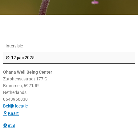
Ohana
Intervisie
Well
Being
12 juni 2025
Center
Ohana Well Being Center
Zutphensestraat 177 G
Brummen
,
6971JR
Netherlands
0643966830
Bekijk locatie
Kaart
iCal