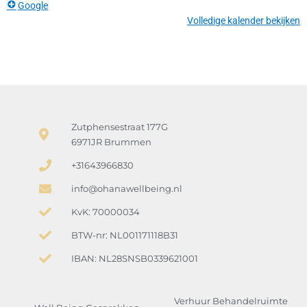
Google
Volledige kalender bekijken
Zutphensestraat 177G
6971JR Brummen
+31643966830
info@ohanawellbeing.nl
KvK: 70000034
BTW-nr: NL001171118B31
IBAN: NL28SNSB0339621001
Verhuur Behandelruimte