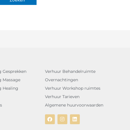
g Gesprekken
Verhuur Behandelruimte
g Massage
Overnachtingen
g Healing
Verhuur Workshop ruimtes
Verhuur Tarieven
s
Algemene huurvoorwaarden
F
I
L
a
n
i
c
s
n