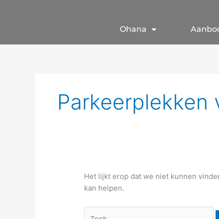
Spring
naar
de
Ohana
Aanbo
content
Zoeken
naar:
Parkeerplekken 
Het lijkt erop dat we niet kunnen vind
kan helpen.