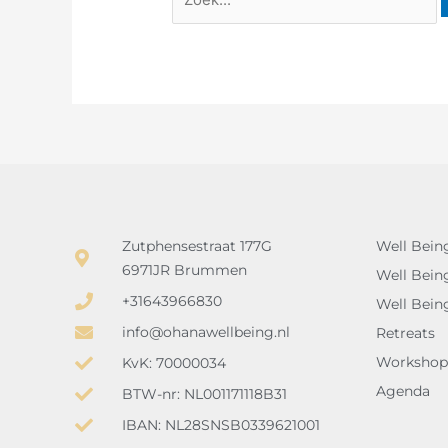
Zutphensestraat 177G
Well Bein
6971JR Brummen
Well Bein
+31643966830
Well Bein
info@ohanawellbeing.nl
Retreats
Workshop
KvK: 70000034
Agenda
BTW-nr: NL001171118B31
IBAN: NL28SNSB0339621001